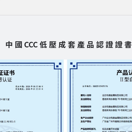
中 國 CCC 低 壓 成 套 產 品 認 證 證 