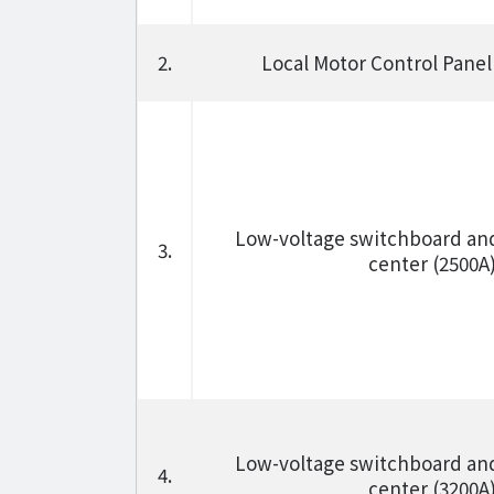
2.
Local Motor Control Panel
Low-voltage switchboard an
3.
center (2500A
Low-voltage switchboard an
4.
center (3200A